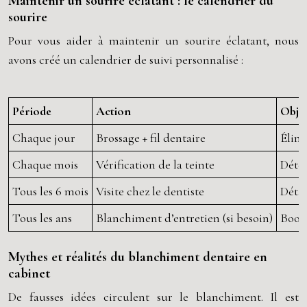
Maintenir un sourire éclatant : le calendrier du
sourire
Pour vous aider à maintenir un sourire éclatant, nous
avons créé un calendrier de suivi personnalisé :
Période
Action
Objec
Chaque jour
Brossage + fil dentaire
Élimi
Chaque mois
Vérification de la teinte
Détec
Tous les 6 mois
Visite chez le dentiste
Détar
Tous les ans
Blanchiment d’entretien (si besoin)
Boost
Mythes et réalités du blanchiment dentaire en
cabinet
De fausses idées circulent sur le blanchiment. Il est