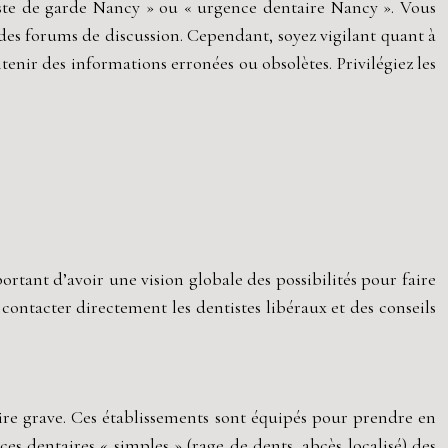
ntiste de garde Nancy » ou « urgence dentaire Nancy ». Vous
t des forums de discussion. Cependant, soyez vigilant quant à
tenir des informations erronées ou obsolètes. Privilégiez les
ortant d’avoir une vision globale des possibilités pour faire
e contacter directement les dentistes libéraux et des conseils
ire grave. Ces établissements sont équipés pour prendre en
es dentaires « simples » (rage de dents, abcès localisé) des