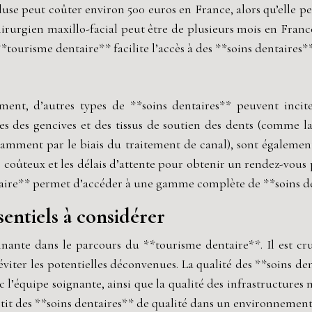
cluse peut coûter environ 500 euros en France, alors qu’elle p
irurgien maxillo-facial peut être de plusieurs mois en Franc
**tourisme dentaire** facilite l’accès à des **soins dentaires*
ent, d’autres types de **soins dentaires** peuvent incite
 des gencives et des tissus de soutien des dents (comme la g
notamment par le biais du traitement de canal), sont égaleme
e coûteux et les délais d’attente pour obtenir un rendez-vous p
ntaire** permet d’accéder à une gamme complète de **soins den
ssentiels à considérer
inante dans le parcours du **tourisme dentaire**. Il est c
éviter les potentielles déconvenues. La qualité des **soins den
c l’équipe soignante, ainsi que la qualité des infrastructures
ntit des **soins dentaires** de qualité dans un environnement