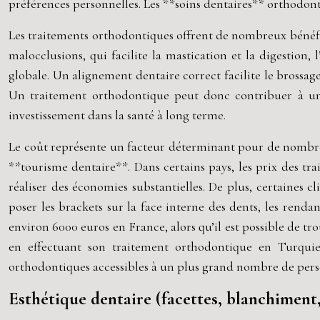
préférences personnelles. Les **soins dentaires** orthodonti
Les traitements orthodontiques offrent de nombreux bénéfice
malocclusions, qui facilite la mastication et la digestion,
globale. Un alignement dentaire correct facilite le brossage 
Un traitement orthodontique peut donc contribuer à une
investissement dans la santé à long terme.
Le coût représente un facteur déterminant pour de nombreux
**tourisme dentaire**. Dans certains pays, les prix des tr
réaliser des économies substantielles. De plus, certaines c
poser les brackets sur la face interne des dents, les renda
environ 6000 euros en France, alors qu’il est possible de 
en effectuant son traitement orthodontique en Turquie,
orthodontiques accessibles à un plus grand nombre de pers
Esthétique dentaire (facettes, blanchiment