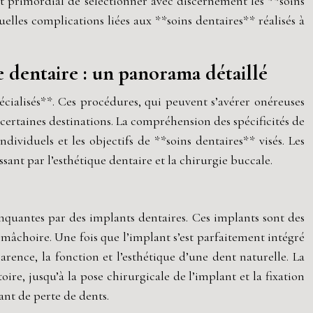
 est primordial de sélectionner avec discernement les **soins
uelles complications liées aux **soins dentaires** réalisés à
e dentaire : un panorama détaillé
cialisés**. Ces procédures, qui peuvent s’avérer onéreuses
 certaines destinations. La compréhension des spécificités de
ividuels et les objectifs de **soins dentaires** visés. Les
sant par l’esthétique dentaire et la chirurgie buccale.
nquantes par des implants dentaires. Ces implants sont des
 mâchoire. Une fois que l’implant s’est parfaitement intégré
arence, la fonction et l’esthétique d’une dent naturelle. La
ire, jusqu’à la pose chirurgicale de l’implant et la fixation
ant de perte de dents.