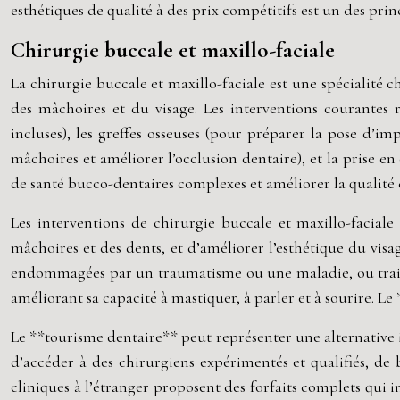
esthétiques de qualité à des prix compétitifs est un des pr
Chirurgie buccale et maxillo-faciale
La chirurgie buccale et maxillo-faciale est une spécialité 
des mâchoires et du visage. Les interventions courantes 
incluses), les greffes osseuses (pour préparer la pose d’
mâchoires et améliorer l’occlusion dentaire), et la prise 
de santé bucco-dentaires complexes et améliorer la qualité d
Les interventions de chirurgie buccale et maxillo-facial
mâchoires et des dents, et d’améliorer l’esthétique du visa
endommagées par un traumatisme ou une maladie, ou traiter 
améliorant sa capacité à mastiquer, à parler et à sourire. Le
Le **tourisme dentaire** peut représenter une alternative i
d’accéder à des chirurgiens expérimentés et qualifiés, de b
cliniques à l’étranger proposent des forfaits complets qui in