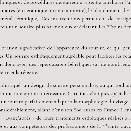
hniques et de procédures dentaires qui visent à améliorer l’a
aires (en céramique ou en composite), le blanchiment des den
étal-céramique). Ces interventions permettent de corriger l
enir un sourire plus harmonieux et éclatant. Les **soins den
oration significative de l’apparence du sourire, ce qui peu
elles. Un sourire esthétiquement agréable peut faciliter les r
ut donc avoir des répercussions bénéfiques sur de nombreux a
tre et la réussite.
ophistiqué, un design de sourire personnalisé, ou qui souhai
omme une option intéressante. Certaines cliniques spécialisé
un sourire parfaitement adapté à la morphologie du visage, à
 considérablement, allant d’environ 800 euros en France à 
 avant/après » de leurs traitements esthétiques réalisés à l
 et aux compétences des professionnels de la **santé bucco-