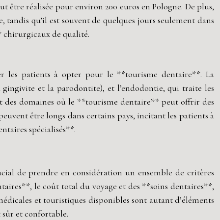
eut être réalisée pour environ 200 euros en Pologne. De plus,
e, tandis qu’il est souvent de quelques jours seulement dans
* chirurgicaux de qualité.
r les patients à opter pour le **tourisme dentaire**. La
ingivite et la parodontite), et l’endodontie, qui traite les
nt des domaines où le **tourisme dentaire** peut offrir des
euvent être longs dans certains pays, incitant les patients à
taires spécialisés**.
rucial de prendre en considération un ensemble de critères
taires**, le coût total du voyage et des **soins dentaires**,
 médicales et touristiques disponibles sont autant d’éléments
 sûr et confortable.