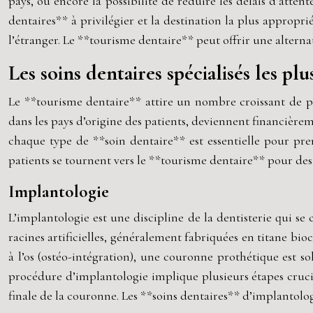
pays, ou encore la possibilité de réduire les délais d’atten
dentaires** à privilégier et la destination la plus appropri
l’étranger. Le **tourisme dentaire** peut offrir une alterna
Les soins dentaires spécialisés les p
Le **tourisme dentaire** attire un nombre croissant de pa
dans les pays d’origine des patients, deviennent financièrem
chaque type de **soin dentaire** est essentielle pour pren
patients se tournent vers le **tourisme dentaire** pour des 
Implantologie
L’implantologie est une discipline de la dentisterie qui 
racines artificielles, généralement fabriquées en titane bi
à l’os (ostéo-intégration), une couronne prothétique est so
procédure d’implantologie implique plusieurs étapes cruciale
finale de la couronne. Les **soins dentaires** d’implantolo