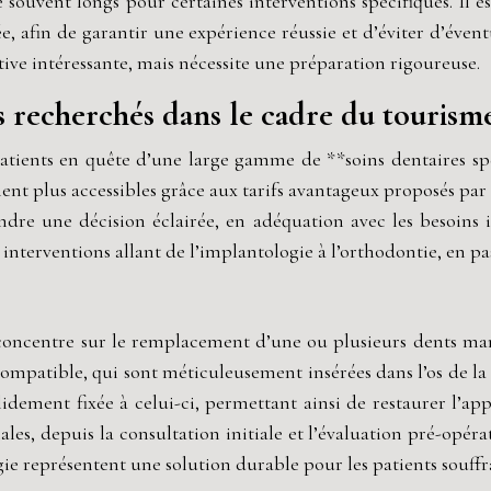
te souvent longs pour certaines interventions spécifiques. Il
ée, afin de garantir une expérience réussie et d’éviter d’évent
tive intéressante, mais nécessite une préparation rigoureuse.
lus recherchés dans le cadre du tourism
tients en quête d’une large gamme de **soins dentaires spé
ent plus accessibles grâce aux tarifs avantageux proposés par
dre une décision éclairée, en adéquation avec les besoins ind
interventions allant de l’implantologie à l’orthodontie, en pas
se concentre sur le remplacement d’une ou plusieurs dents ma
ocompatible, qui sont méticuleusement insérées dans l’os de la
lidement fixée à celui-ci, permettant ainsi de restaurer l’app
s, depuis la consultation initiale et l’évaluation pré-opérato
gie représentent une solution durable pour les patients souffr