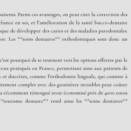
tients. Parmi ces avantages, on peut citer la correction des
nfiance en soi, et l’amélioration de la santé bucco-dentaire
 risque de développer des caries et des maladies parodontales.
ie. Les **soins dentaires** orthodontiques sont donc un
t pourquoi ils se tournent vers les options offertes par le
 ceux pratiqués en France, permettant ainsi aux patients de
s et discrètes, comme l’orthodontie linguale, qui consiste à
raitement complet avec des gouttières invisibles peut coûter
ent a récemment témoigné avoir économisé près de 4000 euros
*tourisme dentaire** rend ainsi les **soins dentaires**