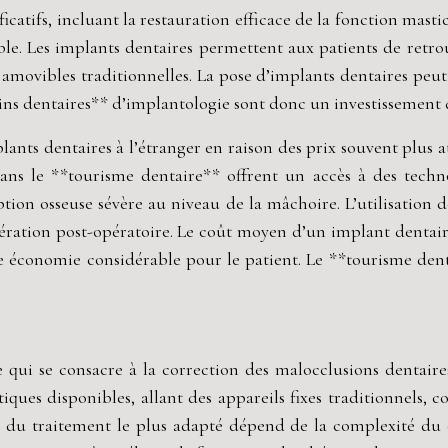
icatifs, incluant la restauration efficace de la fonction mast
able. Les implants dentaires permettent aux patients de retr
amovibles traditionnelles. La pose d’implants dentaires peut
*soins dentaires** d’implantologie sont donc un investissement 
ants dentaires à l’étranger en raison des prix souvent plus a
 dans le **tourisme dentaire** offrent un accès à des tec
ion osseuse sévère au niveau de la mâchoire. L’utilisation d
ération post-opératoire. Le coût moyen d’un implant dentair
e économie considérable pour le patient. Le **tourisme dent
e qui se consacre à la correction des malocclusions dentaire
iques disponibles, allant des appareils fixes traditionnels, c
ix du traitement le plus adapté dépend de la complexité du ca