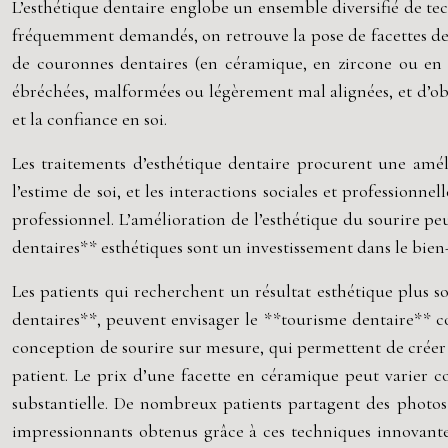
L’esthétique dentaire englobe un ensemble diversifié de tec
fréquemment demandés, on retrouve la pose de facettes dent
de couronnes dentaires (en céramique, en zircone ou en m
ébréchées, malformées ou légèrement mal alignées, et d’obt
et la confiance en soi.
Les traitements d’esthétique dentaire procurent une améli
l’estime de soi, et les interactions sociales et professionn
professionnel. L’amélioration de l’esthétique du sourire pe
dentaires** esthétiques sont un investissement dans le bien-ê
Les patients qui recherchent un résultat esthétique plus s
dentaires**, peuvent envisager le **tourisme dentaire** c
conception de sourire sur mesure, qui permettent de créer 
patient. Le prix d’une facette en céramique peut varier
substantielle. De nombreux patients partagent des photos «
impressionnants obtenus grâce à ces techniques innovantes