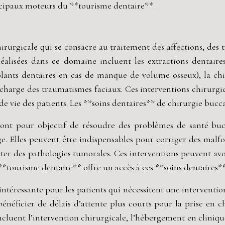
incipaux moteurs du **tourisme dentaire**.
chirurgicale qui se consacre au traitement des affections, de
réalisées dans ce domaine incluent les extractions dentair
implants dentaires en cas de manque de volume osseux), la ch
en charge des traumatismes faciaux. Ces interventions chirurg
e vie des patients. Les **soins dentaires** de chirurgie bucca
e ont pour objectif de résoudre des problèmes de santé buc
ge. Elles peuvent être indispensables pour corriger des malf
des pathologies tumorales. Ces interventions peuvent avoir 
 **tourisme dentaire** offre un accès à ces **soins dentaires**
ntéressante pour les patients qui nécessitent une intervention
énéficier de délais d’attente plus courts pour la prise en ch
cluent l’intervention chirurgicale, l’hébergement en clinique 